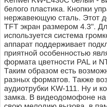
Kenwei KW-E430C белый - в
белого пластика. Кнопки уп
нержавеющую сталь. Этот 
TFT экран размером 4.3". Д
используется система громко
аппарат поддерживает подк
приятной особенностью явл
формата цветности PAL и N
Таким образом есть возмож
разных форматов. Также во
аудиотрубки KW-111. Ну и к
замка. В видеодомофоне на
свою мелодию вызова, в па