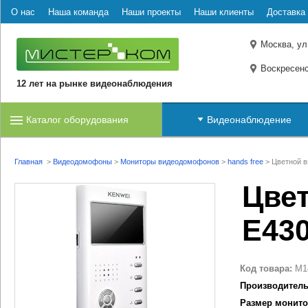
О нас
Наша команда
Наши проекты
Наши клиенты
Доставка 
Москва, ул
Воскресенс
12 лет на рынке видеонаблюдения
Каталог оборудования
Видеонаблюдение
Главная
>
Видеодомофоны
>
Мониторы видеодомофонов
>
hands free
>
Цветной 
Цве
E43
Код товара:
M1
Производитель
Размер монито