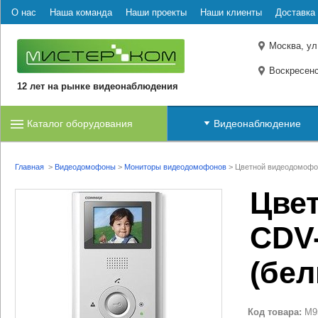
О нас
Наша команда
Наши проекты
Наши клиенты
Доставка 
Москва, ул
Воскресенс
12 лет на рынке видеонаблюдения
Каталог оборудования
Видеонаблюдение
Главная
>
Видеодомофоны
>
Мониторы видеодомофонов
>
Цветной видеодомофо
Цве
CDV-
(бе
Код товара:
M9