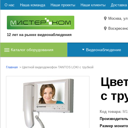
О нас
Наша команда
Наши проекты
Наши клиенты
Доставка 
Москва, ул
Воскресенс
12 лет на рынке видеонаблюдения
Каталог оборудования
Видеонаблюдение
Главная
>
Цветной видеодомофон TANTOS LOKI с трубкой
Цве
с тр
Код товара:
M1
Производитель
Размер монито