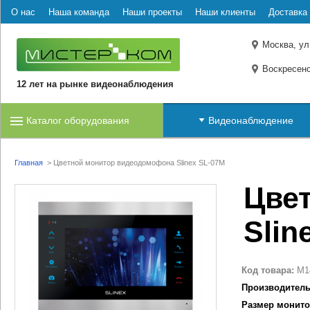
О нас
Наша команда
Наши проекты
Наши клиенты
Доставка 
Москва, ул
Воскресенс
12 лет на рынке видеонаблюдения
Каталог оборудования
Видеонаблюдение
Главная
>
Цветной монитор видеодомофона Slinex SL-07M
Цве
Slin
Код товара:
M1
Производитель
Размер монито