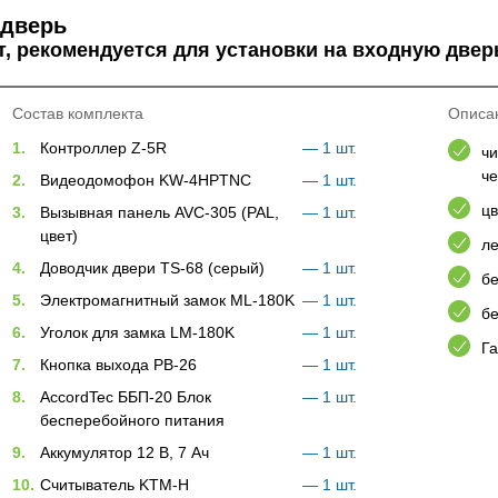
 дверь
 рекомендуется для установки на входную двер
Состав комплекта
Описа
1.
Контроллер Z-5R
— 1 шт.
чи
че
2.
Видеодомофон KW-4HPTNC
— 1 шт.
ц
3.
Вызывная панель AVC-305 (PAL,
— 1 шт.
цвет)
ле
4.
Доводчик двери ТS-68 (серый)
— 1 шт.
бе
5.
Электромагнитный замок ML-180K
— 1 шт.
бе
6.
Уголок для замка LM-180K
— 1 шт.
Га
7.
Кнопка выхода PB-26
— 1 шт.
8.
AccordTec ББП-20 Блок
— 1 шт.
бесперебойного питания
9.
Аккумулятор 12 В, 7 Ач
— 1 шт.
10.
Считыватель KTM-H
— 1 шт.