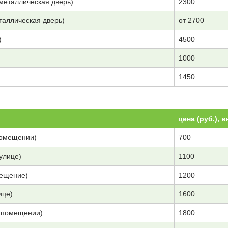
(металлическая дверь)
2300
таллическая дверь)
от 2700
)
4500
1000
1450
цена (руб.), 
помещении)
700
улице)
1100
мещение)
1200
ице)
1600
в помещении)
1800