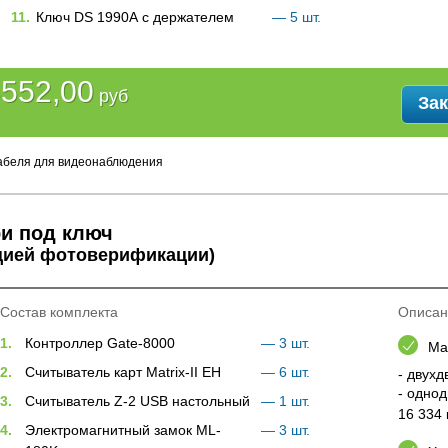
11.
Ключ DS 1990А с держателем
— 5 шт.
552,00
руб
Зак
 кабеля для видеонаблюдения
ри под ключ
кцией фотоверификации)
Состав комплекта
Описан
1.
Контроллер Gate-8000
— 3 шт.
Ма
2.
Считыватель карт Matrix-II EH
— 6 шт.
- двухд
- одно
3.
Cчитыватель Z-2 USB настольный
— 1 шт.
16 334
4.
Электромагнитный замок ML-
— 3 шт.