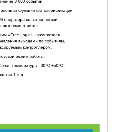
анение 8 000 событий,
троенная функция фотоверификации,
М оператора со встроенными
нераторами отчетов,
жим «Free Logic» - возможность
равления выходами по событиям,
ксируемым контроллером,
юзовой режим работы,
бочая температура: -30°С +50°С ,
рантия 1 год.