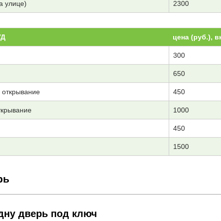
а улице)
2300
УД
цена (руб.), 
300
650
а открывание
450
ткрывание
1000
450
1500
рь
дну дверь под ключ