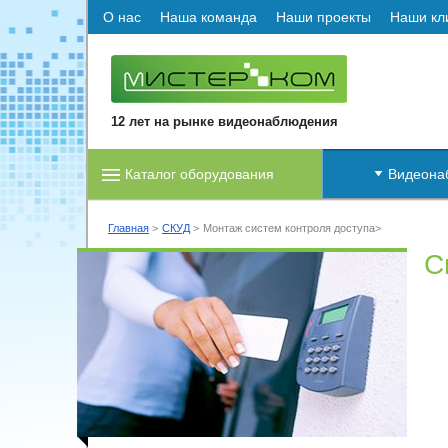
О нас
Наша команда
Наши проекты
Наши кл
12 лет на рынке видеонаблюдения
Каталог оборудования
Видеона
Главная
СКУД
Монтаж систем контроля доступа
С