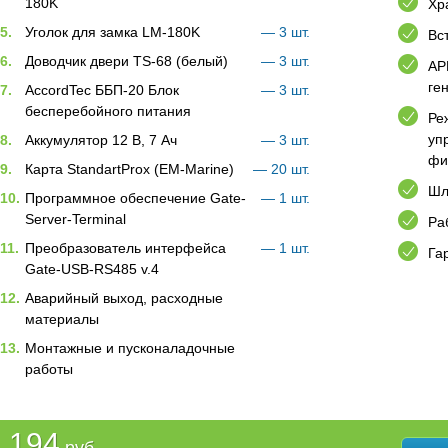
180K
Хр
5.
Уголок для замка LM-180K
— 3 шт.
Вс
6.
Доводчик двери ТS-68 (белый)
— 3 шт.
АР
ге
7.
AccordTec ББП-20 Блок
— 3 шт.
бесперебойного питания
Ре
уп
8.
Аккумулятор 12 В, 7 Ач
— 3 шт.
фи
9.
Карта StandartProx (EM-Marine)
— 20 шт.
Шл
10.
Программное обеспечение Gate-
— 1 шт.
Server-Terminal
Ра
11.
Преобразователь интерфейса
— 1 шт.
Га
Gate-USB-RS485 v.4
12.
Аварийный выход, расходные
материалы
13.
Монтажные и пусконаладочные
работы
 194