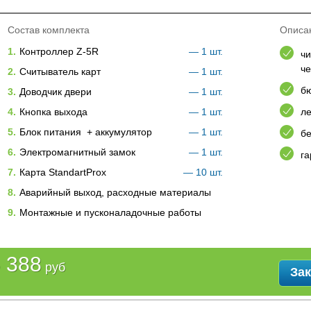
Состав комплекта
Описа
1.
Контроллер Z-5R
— 1 шт.
чи
че
2.
Считыватель карт
— 1 шт.
б
3.
Доводчик двери
— 1 шт.
4.
Кнопка выхода
— 1 шт.
ле
5.
Блок питания + аккумулятор
— 1 шт.
б
6.
Электромагнитный замок
— 1 шт.
га
7.
Карта StandartProx
— 10 шт.
8.
Аварийный выход, расходные материалы
9.
Монтажные и пусконаладочные работы
 388
руб
Зак