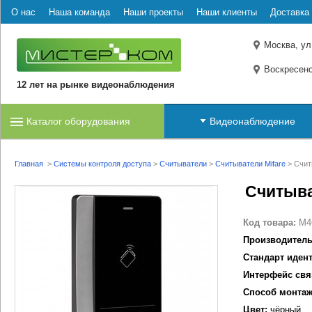
О нас
Наша команда
Наши проекты
Наши клиенты
Доставка 
Москва, ул
Воскресенс
12 лет на рынке видеонаблюдения
Каталог оборудования
Видеонаблюдение
Главная
>
Системы контроля доступа
>
Считыватели
>
Считыватели Mifare
>
Счит
Считыва
Код товара:
M4
Производитель
Стандарт иден
Интерфейс свя
Способ монтаж
Цвет:
чёрный