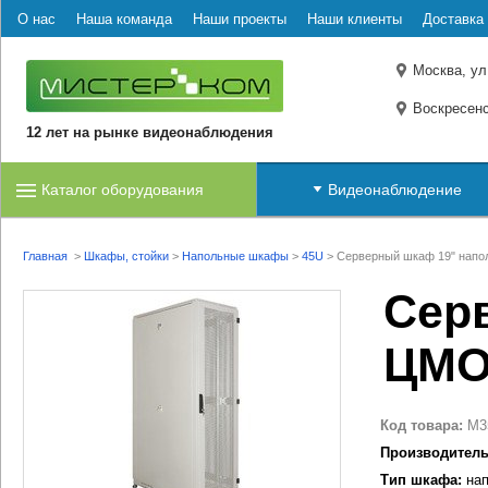
О нас
Наша команда
Наши проекты
Наши клиенты
Доставка 
Москва, ул
Воскресенс
12 лет на рынке видеонаблюдения
Каталог оборудования
Видеонаблюдение
Главная
>
Шкафы, стойки
>
Напольные шкафы
>
45U
>
Серверный шкаф 19" напо
Сер
ЦМО
Код товара:
M3
Производитель
Тип шкафа:
нап