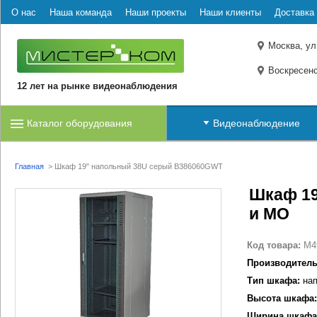
О нас
Наша команда
Наши проекты
Наши клиенты
Доставка 
Москва, ул
Воскресенс
12 лет на рынке видеонаблюдения
Каталог оборудования
Видеонаблюдение
Главная
>
Шкаф 19" напольный 38U серый B386060GWT
Шкаф 19
и МО
Код товара:
M4
Производитель
Тип шкафа:
нап
Высота шкафа:
Ширина шкафа