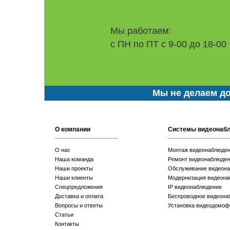
Мы работаем:
с ПН по ПТ с 9-00 до 18-00
Мы не делаем до
О компании
Системы видеонаб
О нас
Монтаж видеонаблюде
Наша команда
Ремонт видеонаблюден
Наши проекты
Обслуживание видеон
Наши клиенты
Модернизация видеона
Спецпредложения
IP видеонаблюдение
Доставка и оплата
Беспроводное видеона
Вопросы и ответы
Установка видеодомоф
Статьи
Контакты