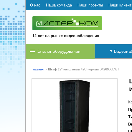
О нас
Наша команда
Наши проекты
Наши клиент
12 лет на рынке видеонаблюдения
Каталог оборудования
Видеона
Главная
>
Шкаф 19" напольный 42U чёрный B426080BWT
К
П
Т
В
Ш