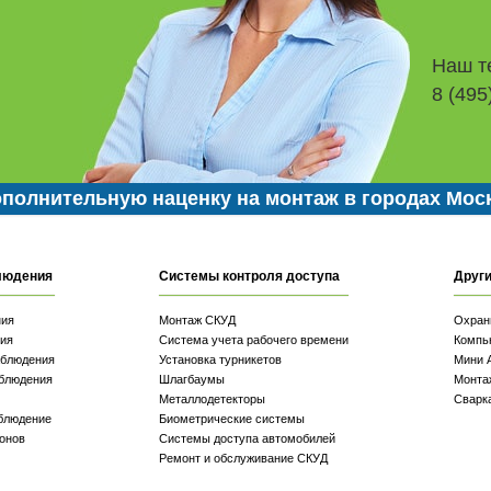
Наш т
8 (495
полнительную наценку на монтаж в городах Мос
людения
Системы контроля доступа
Други
ния
Монтаж СКУД
Охран
ия
Система учета рабочего времени
Компь
аблюдения
Установка турникетов
Мини 
блюдения
Шлагбаумы
Монта
Металлодетекторы
Сварк
блюдение
Биометрические системы
онов
Системы доступа автомобилей
Ремонт и обслуживание СКУД