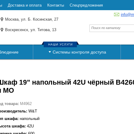
ы
Доставка и оплата
Контакты
Спецпредложения
info@m
Москва, ул. Б. Косинская, 27
Воскресенск, ул. Титова, 13
НАШИ УСЛУГИ
блюдение
Системы контроля доступа
Шкаф 19" напольный 42U чёрный B426
и МО
од товара:
M4962
роизводитель:
W&T
ип шкафа:
напольный
ысота шкафа:
42U
ирина шкафа:
600