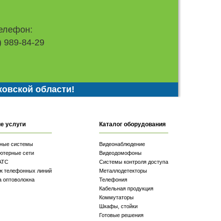
елефон:
) 989-84-29
ковской области!
е услуги
Каталог оборудования
ные системы
Видеонаблюдение
ютерные сети
Видеодомофоны
АТС
Системы контроля доступа
ж телефонных линий
Металлодетекторы
а оптоволокна
Телефония
Кабельная продукция
Коммутаторы
Шкафы, стойки
Готовые решения