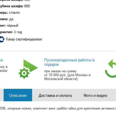
лубина шкафа:
800
верь:
стекло
ожки:
да
вет:
чёрный
арантия:
1 год
Товар сертифицирован
ка
Пусконаладочные работы в
подарок
чку в
аказе
при заказе на сумму
от 70 000 руб. (для Москвы и
Московской области)
Описание
Доставка и оплата
Фото и видео
20В, опорные ножки, комплект винт шайба гайка для крепления активног