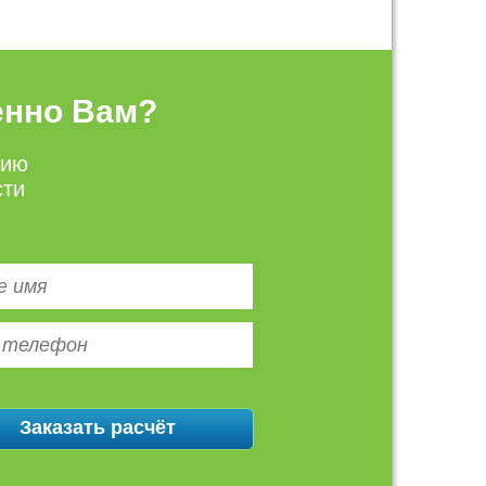
енно Вам?
цию
сти