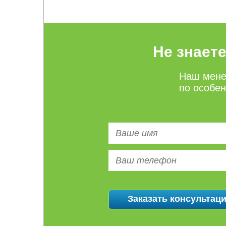
Не знает
Наш мене
по особе