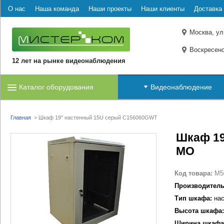
О нас
Наша команда
Наши проекты
Наши клиенты
Доставка 
Москва, ул
Воскресенс
12 лет на рынке видеонаблюдения
Каталог оборудования
Видеонаблюдение
Главная
>
Шкаф 19" настенный 15U серый C156060GWT
Шкаф 19
МО
Код товара:
M5
Производитель
Тип шкафа:
нас
Высота шкафа:
Ширина шкафа