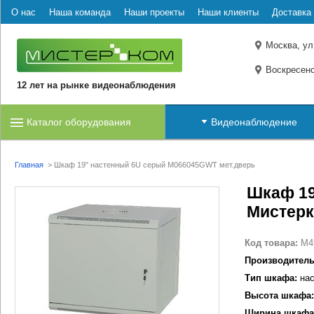
О нас
Наша команда
Наши проекты
Наши клиенты
Доставка 
Москва, ул
Воскресенс
12 лет на рынке видеонаблюдения
Каталог оборудования
Видеонаблюдение
Главная
>
Шкаф 19" настенный 6U серый M066045GWT мет.дверь
Шкаф 19
Мистер
Код товара:
M4
Производитель
Тип шкафа:
нас
Высота шкафа:
Ширина шкафа