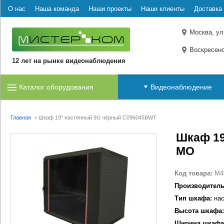
О нас
Наша команда
Наши проекты
Наши клиенты
Доставка 
Москва, ул
Воскресенс
12 лет на рынке видеонаблюдения
Каталог оборудования
Видеонаблюдение
Главная
>
Шкаф 19" настенный 9U чёрный C096045BWT
Шкаф 19
МО
Код товара:
M4
Производитель
Тип шкафа:
нас
Высота шкафа:
Ширина шкафа