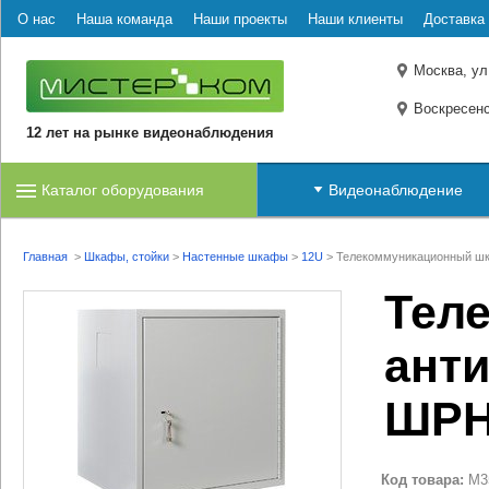
О нас
Наша команда
Наши проекты
Наши клиенты
Доставка 
Москва, ул
Воскресенс
12 лет на рынке видеонаблюдения
Каталог оборудования
Видеонаблюдение
Главная
>
Шкафы, стойки
>
Настенные шкафы
>
12U
>
Телекоммуникационный шк
Тел
ант
ШРН
Код товара:
M3