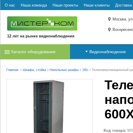
О нас
Наша команда
Наши проекты
Наши клиенты
Доставка 
Москва, ул
Воскресенс
12 лет на рынке видеонаблюдения
Каталог оборудования
Видеонаблюдение
Главная
>
Шкафы, стойки
>
Напольные шкафы
>
18U
>
Телекоммуникационный шк
Тел
нап
600X
Код товара:
M3