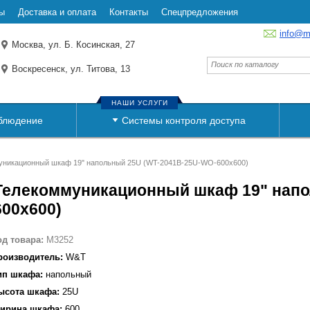
ы
Доставка и оплата
Контакты
Спецпредложения
info@m
Москва, ул. Б. Косинская, 27
Воскресенск, ул. Титова, 13
НАШИ УСЛУГИ
блюдение
Системы контроля доступа
уникационный шкаф 19" напольный 25U (WT-2041B-25U-WO-600x600)
Телекоммуникационный шкаф 19" напо
600x600)
од товара:
M3252
роизводитель:
W&T
ип шкафа:
напольный
ысота шкафа:
25U
ирина шкафа:
600