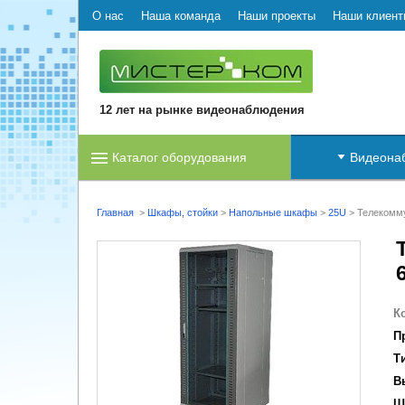
О нас
Наша команда
Наши проекты
Наши клиент
12 лет на рынке видеонаблюдения
Каталог оборудования
Видеона
Главная
>
Шкафы, стойки
>
Напольные шкафы
>
25U
>
Телекомм
К
П
Т
В
Ш