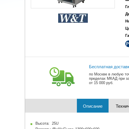
Г
Д
Н
Ц
Г
Бесплатная достав
по Москве в любую то
пределах МКАД при з
от 15 000 руб.
Описание
Технич
Высота: 25U