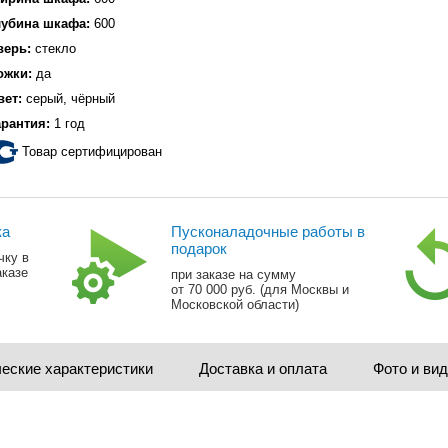
лубина шкафа:
600
верь:
стекло
ожки:
да
вет:
серый, чёрный
арантия:
1 год
Товар сертифицирован
ка
Пусконаладочные работы в
подарок
чку в
аказе
при заказе на сумму
от 70 000 руб. (для Москвы и
Московской области)
еские характеристики
Доставка и оплата
Фото и ви