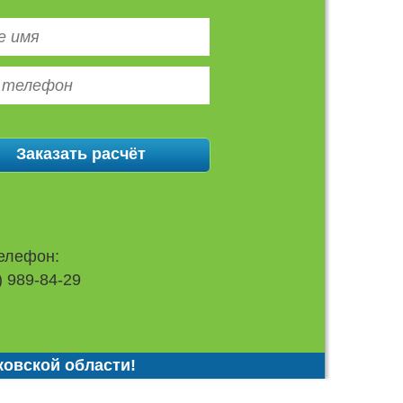
елефон:
) 989-84-29
ковской области!