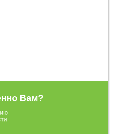
енно Вам?
цию
сти