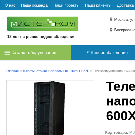
О нас
Наша команда
Наши проекты
Наши клиенты
Доставка 
Москва, ул
Воскресенс
12 лет на рынке видеонаблюдения
Каталог оборудования
Видеонаблюдение
Главная
>
Шкафы, стойки
>
Напольные шкафы
>
32U
>
Телекоммуникационный шк
Тел
нап
600X
Код товара:
M3