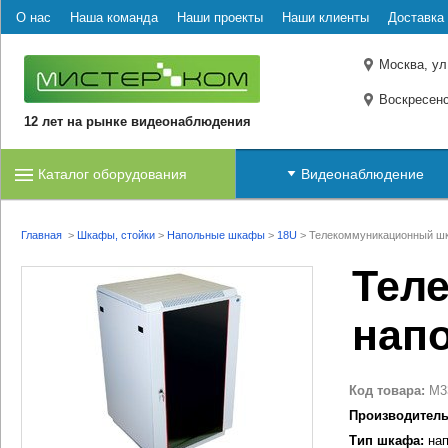
О нас
Наша команда
Наши проекты
Наши клиенты
Доставка 
Москва, ул
Воскресенс
12 лет на рынке видеонаблюдения
Каталог оборудования
Видеонаблюдение
Главная
>
Шкафы, стойки
>
Напольные шкафы
>
18U
>
Телекоммуникационный шк
Тел
нап
Код товара:
M3
Производитель
Тип шкафа:
нап