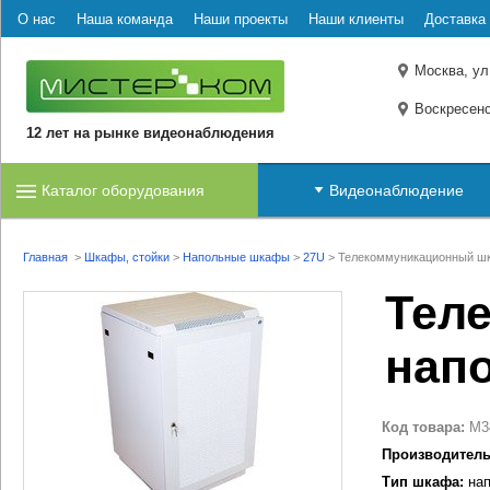
О нас
Наша команда
Наши проекты
Наши клиенты
Доставка 
Москва, ул
Воскресенс
12 лет на рынке видеонаблюдения
Каталог оборудования
Видеонаблюдение
Главная
>
Шкафы, стойки
>
Напольные шкафы
>
27U
>
Телекоммуникационный шк
Тел
нап
Код товара:
M3
Производитель
Тип шкафа:
нап