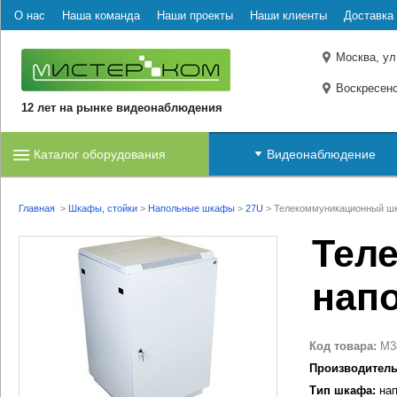
О нас
Наша команда
Наши проекты
Наши клиенты
Доставка 
Москва, ул
Воскресенс
12 лет на рынке видеонаблюдения
Каталог оборудования
Видеонаблюдение
Главная
>
Шкафы, стойки
>
Напольные шкафы
>
27U
>
Телекоммуникационный шк
Тел
нап
Код товара:
M3
Производитель
Тип шкафа:
нап