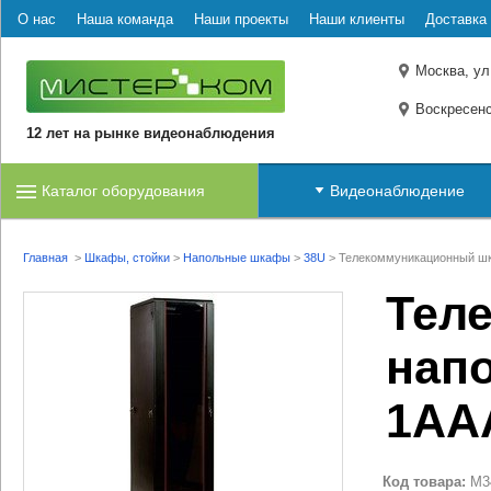
О нас
Наша команда
Наши проекты
Наши клиенты
Доставка 
Москва, ул
Воскресенс
12 лет на рынке видеонаблюдения
Каталог оборудования
Видеонаблюдение
Главная
>
Шкафы, стойки
>
Напольные шкафы
>
38U
>
Телекоммуникационный шк
Тел
нап
1АА
Код товара:
M3