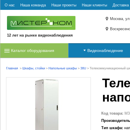
О нас
Наша команда
Наши проекты
Наши клиенты
Доставка 
Москва, ул
Воскресенс
12 лет на рынке видеонаблюдения
Каталог оборудования
Видеонаблюдение
Главная
>
Шкафы, стойки
>
Напольные шкафы
>
38U
>
Телекоммуникационный шк
Тел
нап
Код товара:
M3
Производитель
Тип шкафа:
нап