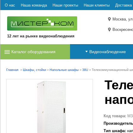
О нас
Наша команда
Наши проекты
Наши клиенты
Доставка 
Москва, ул
Воскресенс
12 лет на рынке видеонаблюдения
Каталог оборудования
Видеонаблюдение
Главная
>
Шкафы, стойки
>
Напольные шкафы
>
38U
>
Телекоммуникационный шк
Тел
нап
Код товара:
M3
Производитель
Тип шкафа:
нап