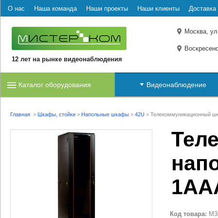
О нас
Наша команда
Наши проекты
Наши клиенты
Доставка 
Москва, ул
Воскресенс
12 лет на рынке видеонаблюдения
Каталог оборудования
Видеонаблюдение
Главная
>
Шкафы, стойки
>
Напольные шкафы
>
42U
>
Телекоммуникационный шк
Тел
нап
1АА
Код товара:
M3