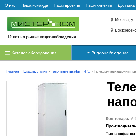
О нас
Наша команда
Наши проекты
Наши клиенты
Доставка 
Москва, ул
Воскресенс
12 лет на рынке видеонаблюдения
Каталог оборудования
Видеонаблюдение
Главная
>
Шкафы, стойки
>
Напольные шкафы
>
47U
>
Телекоммуникационный шк
Тел
нап
Код товара:
M3
Производитель
Тип шкафа:
нап