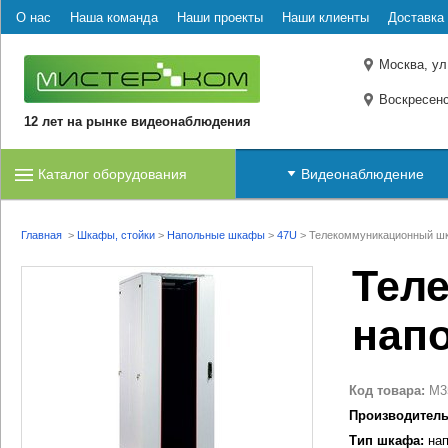
О нас
Наша команда
Наши проекты
Наши клиенты
Доставка 
Москва, ул
Воскресенс
12 лет на рынке видеонаблюдения
Каталог оборудования
Видеонаблюдение
Главная
>
Шкафы, стойки
>
Напольные шкафы
>
47U
>
Телекоммуникационный шк
Тел
нап
Код товара:
M3
Производитель
Тип шкафа:
нап