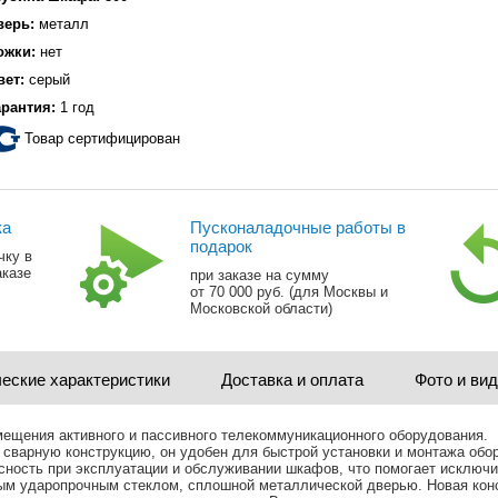
верь:
металл
ожки:
нет
вет:
серый
арантия:
1 год
Товар сертифицирован
ка
Пусконаладочные работы в
подарок
чку в
аказе
при заказе на сумму
от 70 000 руб. (для Москвы и
Московской области)
еские характеристики
Доставка и оплата
Фото и ви
ещения активного и пассивного телекоммуникационного оборудования.
арную конструкцию, он удобен для быстрой установки и монтажа оборуд
ность при эксплуатации и обслуживании шкафов, что помогает исключи
м ударопрочным стеклом, сплошной металлической дверью. Новая конс