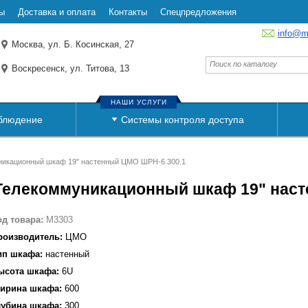
ы
Доставка и оплата
Контакты
Спецпредложения
info@m
Москва, ул. Б. Косинская, 27
Воскресенск, ул. Титова, 13
НАШИ УСЛУГИ
блюдение
Системы контроля доступа
икационный шкаф 19" настенный ЦМО ШРН-6.300.1
Телекоммуникационный шкаф 19" наст
од товара:
M3303
роизводитель:
ЦМО
ип шкафа:
настенный
ысота шкафа:
6U
ирина шкафа:
600
лубина шкафа:
300