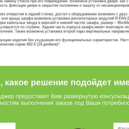
ую замену стекла при его повреждении. Возможна установка двери, как с
ость фиксации двери в закрытом положении и защиту от несанкциониров
ез отверстия в задней стенке, доступ к оборудованию возможен с дву
е или крышу шкафа возможна установка вентиляторных модулей R-FAN-2
ва кабельных ввода в верхней и нижней частях шкафа, размер – 95х40
лируются по глубине. Задняя часть корпуса шкафа имеет юнитовую пе
епления. Также возможна установка второй пары вертикальных направля
рукцию изделия без ухудшения его функциональных характеристик. Нас
ические серии 482,6 (19 дюймов)".
е, какое решение подойдет им
джер предоставит Вам развернутую консульта
нностям выполнения заказа под Ваши потребно