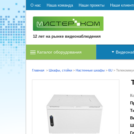
О нас
Наша команда
Наши проекты
Наши клиент
12 лет на рынке видеонаблюдения
Каталог оборудования
Видеона
Главная
>
Шкафы, стойки
>
Настенные шкафы
>
6U
>
Телекоммун
К
П
Т
В
Ш
Г