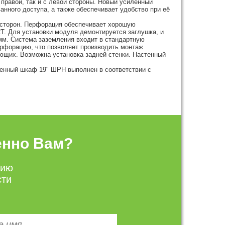
 правой, так и с левой стороны. Новый усиленный
анного доступа, а также обеспечивает удобство при её
х сторон. Перфорация обеспечивает хорошую
T. Для установки модуля демонтируется заглушка, и
мм. Система заземления входит в стандартную
рфорацию, что позволяет производить монтаж
ющих. Возможна установка задней стенки. Настенный
тенный шкаф 19" ШРН выполнен в соответствии с
енно Вам?
цию
сти