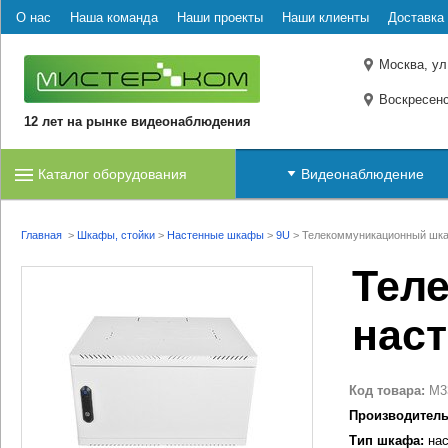
О нас
Наша команда
Наши проекты
Наши клиенты
Доставка 
Москва, ул
Воскресенс
12 лет на рынке видеонаблюдения
Каталог оборудования
Видеонаблюдение
Главная
>
Шкафы, стойки
>
Настенные шкафы
>
9U
>
Телекоммуникационный шка
Тел
нас
Код товара:
M3
Производитель
Тип шкафа:
нас