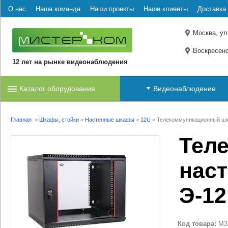
О нас
Наша команда
Наши проекты
Наши клиенты
Доставка 
Москва, ул
Воскресенс
12 лет на рынке видеонаблюдения
Каталог оборудования
Видеонаблюдение
Главная
>
Шкафы, стойки
>
Настенные шкафы
>
12U
>
Телекоммуникационный шк
Тел
нас
Э-12
Код товара:
M3