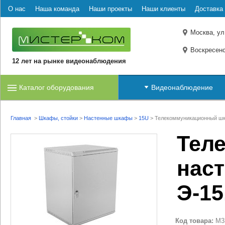
О нас
Наша команда
Наши проекты
Наши клиенты
Доставка 
Москва, ул
Воскресенс
12 лет на рынке видеонаблюдения
Каталог оборудования
Видеонаблюдение
Главная
>
Шкафы, стойки
>
Настенные шкафы
>
15U
>
Телекоммуникационный шк
Тел
нас
Э-15
Код товара:
M3