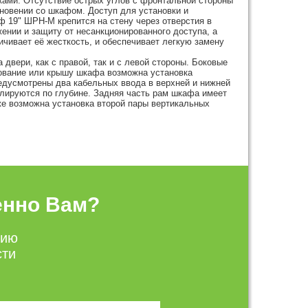
ками. Отсутствие острых углов с фронтальной стороны
новении со шкафом. Доступ для установки и
 19" ШРН-М крепится на стену через отверстия в
ении и защиту от несанкционированного доступа, а
ичивает её жесткость, и обеспечивает легкую замену
вери, как с правой, так и с левой стороны. Боковые
ование или крышу шкафа возможна установка
едусмотрены два кабельных ввода в верхней и нижней
лируются по глубине. Задняя часть рам шкафа имеет
е возможна установка второй пары вертикальных
енно Вам?
цию
сти