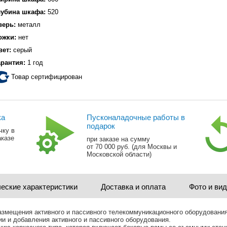
лубина шкафа:
520
верь:
металл
ожки:
нет
вет:
серый
арантия:
1 год
Товар сертифицирован
ка
Пусконаладочные работы в
подарок
чку в
аказе
при заказе на сумму
от 70 000 руб. (для Москвы и
Московской области)
еские характеристики
Доставка и оплата
Фото и ви
змещения активного и пассивного телекоммуникационного оборудовани
и и добавления активного и пассивного оборудования.