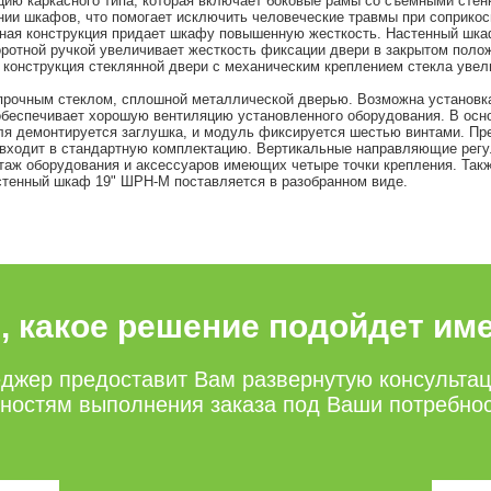
ию каркасного типа, которая включает боковые рамы со съемными стен
ии шкафов, что помогает исключить человеческие травмы при соприкос
ная конструкция придает шкафу повышенную жесткость. Настенный шкаф
оротной ручкой увеличивает жесткость фиксации двери в закрытом полож
 конструкция стеклянной двери с механическим креплением стекла увел
очным стеклом, сплошной металлической дверью. Возможна установка д
беспечивает хорошую вентиляцию установленного оборудования. В осн
ля демонтируется заглушка, и модуль фиксируется шестью винтами. Пр
 входит в стандартную комплектацию. Вертикальные направляющие регу
таж оборудования и аксессуаров имеющих четыре точки крепления. Такж
стенный шкаф 19" ШРН-М поставляется в разобранном виде.
е, какое решение подойдет им
джер предоставит Вам развернутую консульта
нностям выполнения заказа под Ваши потребно