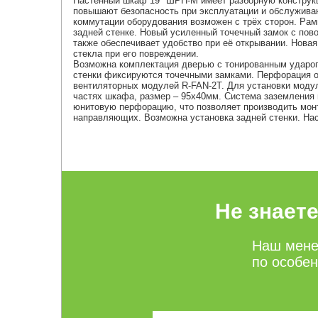
Настенный шкаф 19" ШРН-М имеет разборную конструкц
повышают безопасность при эксплуатации и обслуживан
коммутации оборудования возможен с трёх сторон. Рам
задней стенке. Новый усиленный точечный замок с пов
также обеспечивает удобство при её открывании. Новая
стекла при его повреждении.
Возможна комплектация дверью с тонированным ударопр
стенки фиксируются точечными замками. Перфорация о
вентиляторных модулей R-FAN-2T. Для установки моду
частях шкафа, размер – 95х40мм. Система заземления
юнитовую перфорацию, что позволяет производить мон
направляющих. Возможна установка задней стенки. На
Не знает
Наш мене
по особе