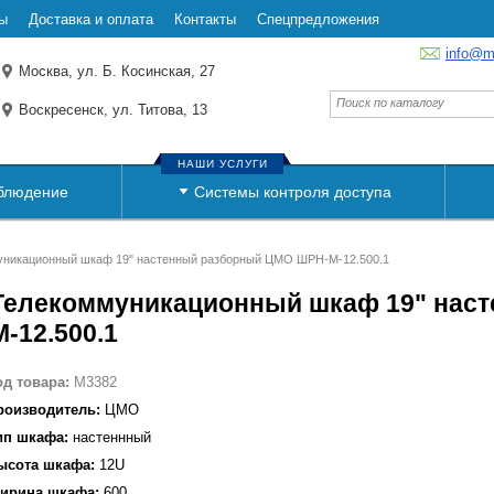
ы
Доставка и оплата
Контакты
Спецпредложения
info@m
Москва, ул. Б. Косинская, 27
Воскресенск, ул. Титова, 13
НАШИ УСЛУГИ
блюдение
Системы контроля доступа
никационный шкаф 19" настенный разборный ЦМО ШРН-М-12.500.1
Телекоммуникационный шкаф 19" нас
М-12.500.1
од товара:
M3382
роизводитель:
ЦМО
ип шкафа:
настеннный
ысота шкафа:
12U
ирина шкафа:
600