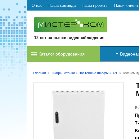
О нас
Наша команда
Наши проекты
Наши клиент
12 лет на рынке видеонаблюдения
Каталог оборудования
Видеона
Главная
>
Шкафы, стойки
>
Настенные шкафы
>
12U
>
Телекомму
К
П
Т
В
Ш