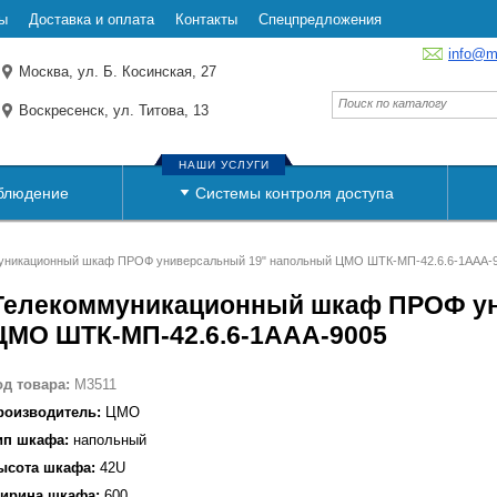
ы
Доставка и оплата
Контакты
Спецпредложения
info@m
Москва, ул. Б. Косинская, 27
Воскресенск, ул. Титова, 13
НАШИ УСЛУГИ
блюдение
Системы контроля доступа
уникационный шкаф ПРОФ универсальный 19" напольный ЦМО ШТК-МП-42.6.6-1ААА-
Телекоммуникационный шкаф ПРОФ ун
ЦМО ШТК-МП-42.6.6-1ААА-9005
од товара:
M3511
роизводитель:
ЦМО
ип шкафа:
напольный
ысота шкафа:
42U
ирина шкафа:
600