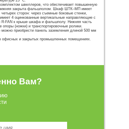
ературе 25 °С.
комплектом швеллеров, что обеспечивает повышенную
и, нижняя закрыта фальшполом. Шкаф ШТК–МП имеет
 четырех сторон: через съемные боковые стенки,
имеет 4 оцинкованные вертикальные направляющие с
ии R-FAN к крыше шкафа и фальшполу. Нижняя часть
 опоры (ножки) и транспортировочные ролики.
) можно приобрести панель заземления длиной 500 мм
 в офисных и закрытых промышленных помещениях.
енно Вам?
цию
сти