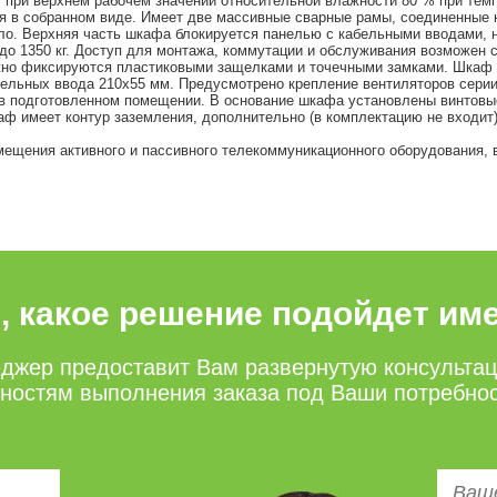
, при верхнем рабочем значении относительной влажности 80 % при темп
 в собранном виде. Имеет две массивные сварные рамы, соединенные 
екло. Верхняя часть шкафа блокируется панелью с кабельными вводам
о 1350 кг. Доступ для монтажа, коммутации и обслуживания возможен с
жно фиксируются пластиковыми защелками и точечными замками. Шкаф 
абельных ввода 210х55 мм. Предусмотрено крепление вентиляторов сер
в подготовленном помещении. В основание шкафа установлены винтовые
ф имеет контур заземления, дополнительно (в комплектацию не входит
ещения активного и пассивного телекоммуникационного оборудования,
е, какое решение подойдет им
джер предоставит Вам развернутую консульта
нностям выполнения заказа под Ваши потребно