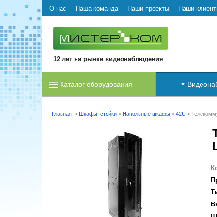
О нас
Наша команда
Наши проекты
Наши клиент
12 лет на рынке видеонаблюдения
Каталог оборудования
Видеона
Главная
>
Шкафы, стойки
>
Напольные шкафы
>
42U
>
Телекомм
К
П
Т
В
Ш