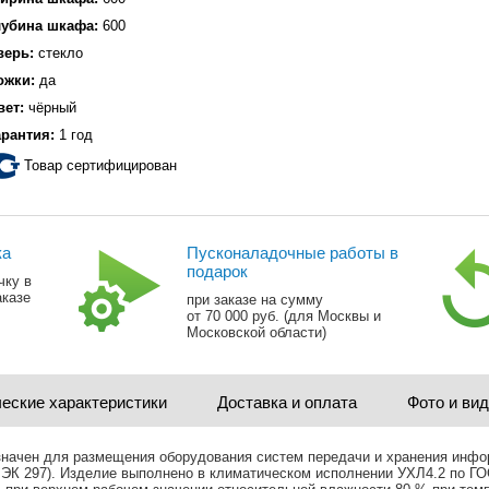
лубина шкафа:
600
верь:
стекло
ожки:
да
вет:
чёрный
арантия:
1 год
Товар сертифицирован
ка
Пусконаладочные работы в
подарок
чку в
аказе
при заказе на сумму
от 70 000 руб. (для Москвы и
Московской области)
еские характеристики
Доставка и оплата
Фото и ви
чен для размещения оборудования систем передачи и хранения инфор
 (МЭК 297). Изделие выполнено в климатическом исполнении УХЛ4.2 по Г