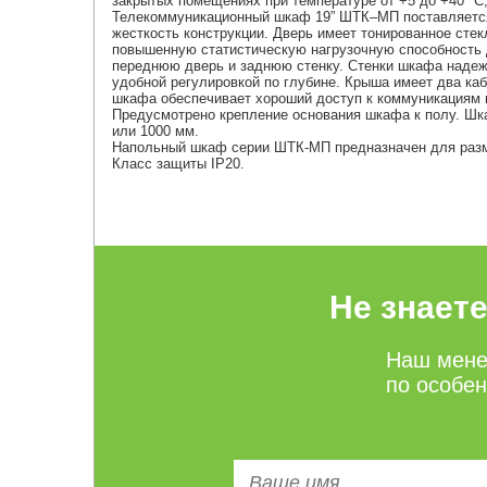
закрытых помещениях при температуре от +5 до +40 °С
Телекоммуникационный шкаф 19” ШТК–МП поставляется
жесткость конструкции. Дверь имеет тонированное ст
повышенную статистическую нагрузочную способность д
переднюю дверь и заднюю стенку. Стенки шкафа наде
удобной регулировкой по глубине. Крыша имеет два к
шкафа обеспечивает хороший доступ к коммуникациям 
Предусмотрено крепление основания шкафа к полу. Шка
или 1000 мм.
Напольный шкаф серии ШТК-МП предназначен для разм
Класс защиты IP20.
Не знает
Наш мене
по особе