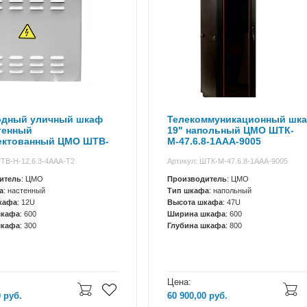
одный уличный шкаф
Телекоммуникационный шк
тенный
19" напольный ЦМО ШТК-
ектованный ЦМО ШТВ-
М-47.6.8-1ААА-9005
3-4ААА-Т2
ШТВ-Н-12.6.3-4ААА-Т2
Артикул: ШТК-М-47.6.8-1ААА-9005
итель
: ЦМО
Производитель
: ЦМО
а
: настенный
Тип шкафа
: напольный
кафа
: 12U
Высота шкафа
: 47U
шкафа
: 600
Ширина шкафа
: 600
шкафа
: 300
Глубина шкафа
: 800
Цена:
0
руб.
60 900,00
руб.