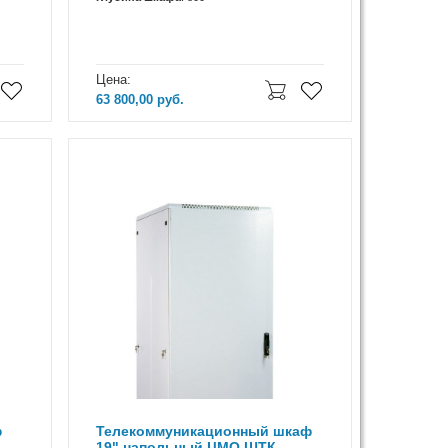
Цена:
63 800,00
руб.
ф
Телекоммуникационный шкаф
19" напольный ЦМО ШТК-