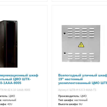
ммуникационный шкаф
Всепогодный уличный шка
польный ЦМО ШТК-
19" настенный
10-1ААА-9005
укомплектованный ЦМО ШТ
Н-6.6.3-4ААА-Т1
ШТК-М-42.6.10-1ААА-9005
Артикул: ШТВ-Н-6.6.3-4ААА-Т1
итель
: ЦМО
Производитель
: ЦМО
а
: напольный
Тип шкафа
: настенный
кафа
: 42U
Высота шкафа
: 6U