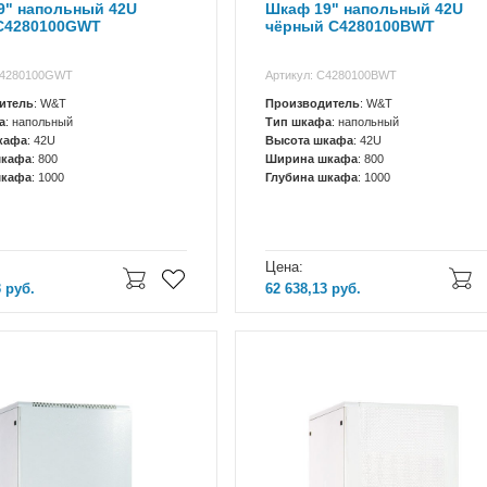
9" напольный 42U
Шкаф 19" напольный 42U
C4280100GWT
чёрный C4280100BWT
C4280100GWT
Артикул: C4280100BWT
итель
: W&T
Производитель
: W&T
а
: напольный
Тип шкафа
: напольный
кафа
: 42U
Высота шкафа
: 42U
шкафа
: 800
Ширина шкафа
: 800
шкафа
: 1000
Глубина шкафа
: 1000
Цена:
3
руб.
62 638,13
руб.