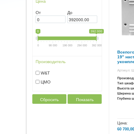
Цена
От
До
0
392 000
0
98 000
196 000
294 000
392 000
Всепог
19" нас
укомпл
Производитель
Н-12.6.
Артикул: 
W&T
Производ
ЦМО
Тип шкаф
Высота ш
Ширина 
Сбросить
Показать
Глубина 
Цена:
60 700,0