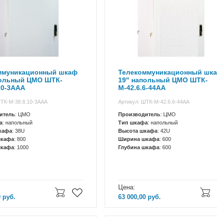
ммуникационный шкаф
Телекоммуникационный шк
польный ЦМО ШТК-
19" напольный ЦМО ШТК-
10-3ААА
М-42.6.6-44АА
ШТК-М-38.8.10-3ААА
Артикул: ШТК-М-42.6.6-44АА
итель
: ЦМО
Производитель
: ЦМО
а
: напольный
Тип шкафа
: напольный
кафа
: 38U
Высота шкафа
: 42U
шкафа
: 800
Ширина шкафа
: 600
шкафа
: 1000
Глубина шкафа
: 600
Цена:
0
руб.
63 000,00
руб.