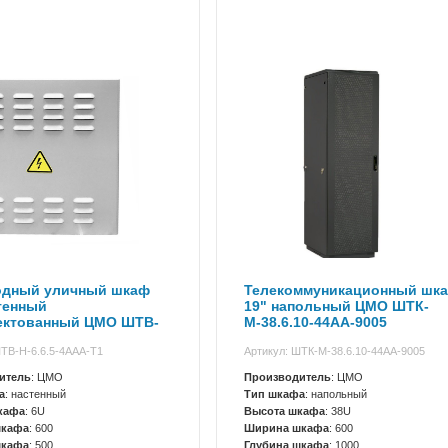
одный уличный шкаф
Телекоммуникационный шк
тенный
19" напольный ЦМО ШТК-
ектованный ЦМО ШТВ-
М-38.6.10-44АА-9005
-4ААА-Т1
ШТВ-Н-6.6.5-4ААА-Т1
Артикул: ШТК-М-38.6.10-44АА-9005
итель
: ЦМО
Производитель
: ЦМО
а
: настенный
Тип шкафа
: напольный
кафа
: 6U
Высота шкафа
: 38U
шкафа
: 600
Ширина шкафа
: 600
шкафа
: 500
Глубина шкафа
: 1000