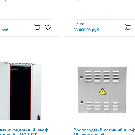
Цена:
0
руб.
63 800,00
руб.
ммуникационный шкаф
Всепогодный уличный шка
польный ЦМО ШТК-
19" настенный