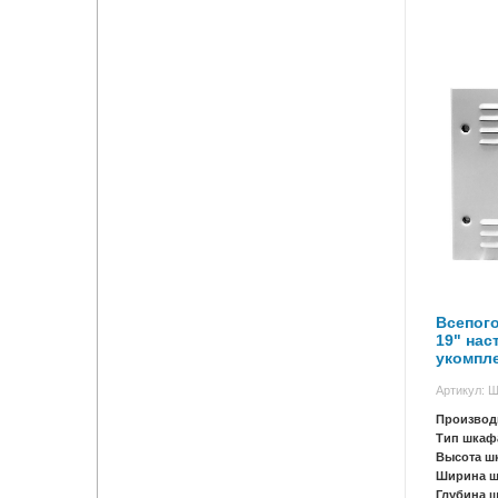
Всепог
19" нас
укомпл
Н-6.6.5
Артикул: 
Производ
Тип шкаф
Высота ш
Ширина 
Глубина 