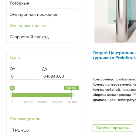
Роторные
Электронная проходная
Электромоторные
Скоростной проход
Oxgard Центральны
Цена
турникета Praktika-
От
До
Контроллер
: приобретает
Кол-во пользователей
: н
0
640 840
Кол-во событий
: неогран
Ширина зоны прохода
: 9
Диапазон раб. температур
0
160 210
320 420
480 630
640 840
Производитель
Снято с продажи
PERCo