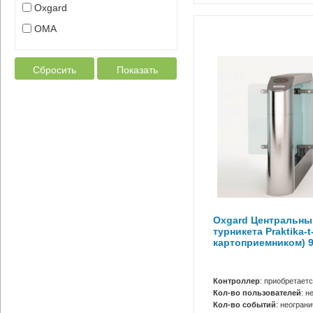
Oxgard
OMA
Сбросить
Показать
Oxgard Центральны
турникета Praktika-t
картоприемником) 
Контроллер
: приобретает
Кол-во пользователей
: н
Кол-во событий
: неогран