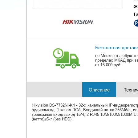
Ж
Г
Бесплатная достав
по Москве в любую то
пределах МКАД при з
от 15 000 руб.
Описание
Технич
Hikvision DS-7732NI-K4 - 32-х канальный IP-видеорегис
аудиовыход: 1 канал RCA. Входящий поток 256Мб/с; ис
тревожные вход/выход 16/4; 2 RJ45 10M/100M/1000М Eth
(нетто)≤5кг (без HDD).