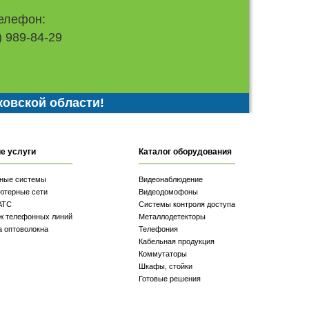
елефон:
) 989-84-29
ковской области!
е услуги
Каталог оборудования
ные системы
Видеонаблюдение
ютерные сети
Видеодомофоны
АТС
Системы контроля доступа
ж телефонных линий
Металлодетекторы
а оптоволокна
Телефония
Кабельная продукция
Коммутаторы
Шкафы, стойки
Готовые решения