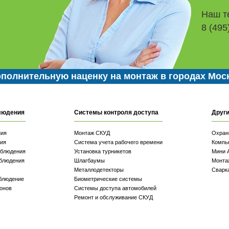
Наш т
8 (495
полнительную наценку на монтаж в городах Мос
людения
Системы контроля доступа
Други
ния
Монтаж СКУД
Охран
ия
Система учета рабочего времени
Компь
аблюдения
Установка турникетов
Мини 
блюдения
Шлагбаумы
Монта
Металлодетекторы
Сварк
блюдение
Биометрические системы
онов
Системы доступа автомобилей
Ремонт и обслуживание СКУД