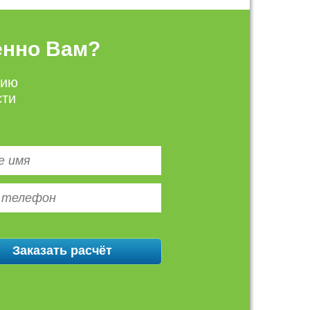
енно Вам?
цию
сти