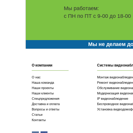
Мы работаем:
с ПН по ПТ с 9-00 до 18-00
Мы не делаем до
О компании
Системы видеонаб
О нас
Монтаж видеонаблюде
Наша команда
Ремонт видеонаблюден
Наши проекты
Обслуживание видеон
Наши клиенты
Модернизация видеона
Спецпредложения
IP видеонаблюдение
Доставка и оплата
Беспроводное видеона
Вопросы и ответы
Установка видеодомоф
Статьи
Контакты