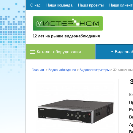
О нас
Наша команда
Наши проекты
Наши клиент
12 лет на рынке видеонаблюдения
Каталог оборудования
Видеона
Главная
>
Видеонаблюдение
>
Видеорегистраторы
>
32-канальный
К
П
Р
В
А
В