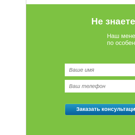
Не знает
Наш мене
по особе