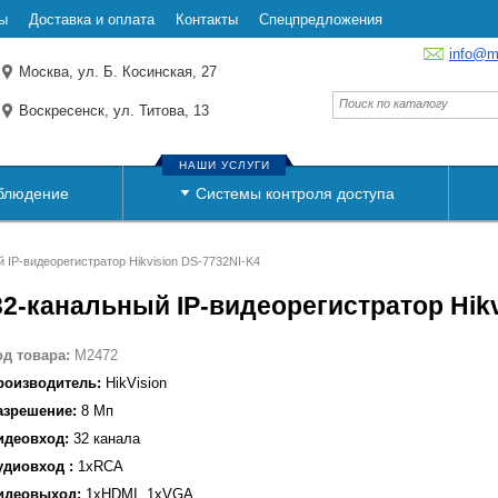
ы
Доставка и оплата
Контакты
Спецпредложения
info@m
Москва, ул. Б. Косинская, 27
Воскресенск, ул. Титова, 13
НАШИ УСЛУГИ
блюдение
Системы контроля доступа
 IP-видеорегистратор Hikvision DS-7732NI-K4
32-канальный IP-видеорегистратор Hikv
од товара:
M2472
роизводитель:
HikVision
азрешение:
8 Мп
идеовход:
32 канала
удиовход :
1xRCA
идеовыход:
1xHDMI, 1xVGA