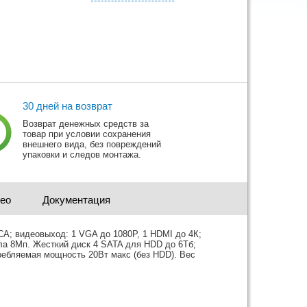
30 дней на возврат
Возврат денежных средств за
товар при условии сохранения
внешнего вида, без повреждений
упаковки и следов монтажа.
део
Документация
RCA; видеовыход: 1 VGA до 1080Р, 1 HDMI до 4К;
ла 8Мп. Жесткий диск 4 SATA для HDD до 6Тб;
требляемая мощность 20Вт макс (без HDD). Вес