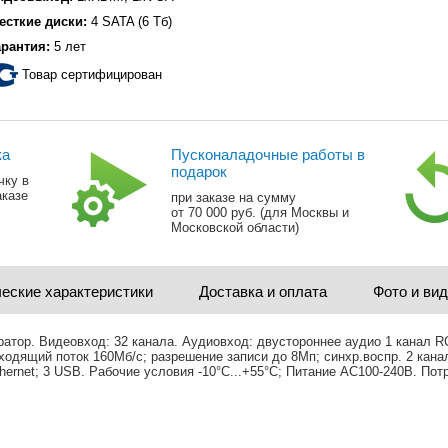
есткие диски:
4 SATA (6 Тб)
арантия:
5 лет
Товар сертифицирован
ка
Пусконаладочные работы в
подарок
чку в
аказе
при заказе на сумму
от 70 000 руб. (для Москвы и
Московской области)
еские характеристики
Доставка и оплата
Фото и ви
тратор. Видеовход: 32 канала. Аудиовход: двустороннее аудио 1 канал 
ходящий поток 160Мб/с; разрешение записи до 8Мп; синхр.воспр. 2 кана
ernet; 3 USB. Рабочие условия -10°C...+55°C; Питание AC100-240В. По