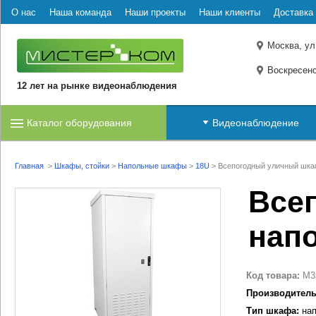
О нас
Наша команда
Наши проекты
Наши клиенты
Доставка 
Москва, ул
Воскресенс
12 лет на рынке видеонаблюдения
Каталог оборудования
Видеонаблюдение
Главная
>
Шкафы, стойки
>
Напольные шкафы
>
18U
>
Всепогодный уличный шка
Все
нап
Код товара:
M3
Производитель
Тип шкафа:
нап