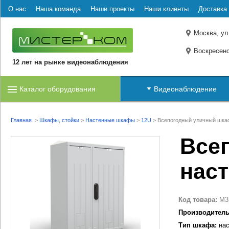
О нас
Наша команда
Наши проекты
Наши клиенты
Доставка 
Москва, ул
Воскресенс
12 лет на рынке видеонаблюдения
Каталог оборудования
Видеонаблюдение
Главная
>
Шкафы, стойки
>
Настенные шкафы
>
12U
>
Всепогодный уличный шка
Все
нас
Код товара:
M3
Производитель
Тип шкафа:
нас