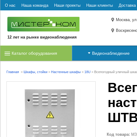
О нас
Наша команда
Наши проекты
Наши клиенты
Доставка 
Москва, ул
Воскресенс
12 лет на рынке видеонаблюдения
Каталог оборудования
Видеонаблюдение
Главная
>
Шкафы, стойки
>
Настенные шкафы
>
18U
>
Всепогодный уличный шка
Все
нас
ШТВ-
Код товара:
M3