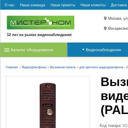
О нас
Наша команда
Наши проекты
Наши клиенты
Доставка 
Москва, ул
Воскресенс
12 лет на рынке видеонаблюдения
Каталог оборудования
Видеонаблюдение
Главная
>
Видеодомофоны
>
Вызывная панель
>
для цветного видеодомофона
>
В
Выз
виде
(PAL
Код товара:
M1