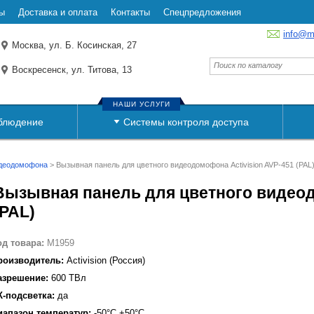
ы
Доставка и оплата
Контакты
Спецпредложения
info@m
Москва, ул. Б. Косинская, 27
Воскресенск, ул. Титова, 13
НАШИ УСЛУГИ
блюдение
Системы контроля доступа
идеодомофона
>
Вызывная панель для цветного видеодомофона Activision AVP-451 (PAL
Вызывная панель для цветного видеод
(PAL)
од товара:
M1959
роизводитель:
Activision (Россия)
азрешение:
600 ТВл
К-подсветка:
да
иапазон температур:
-50°C +50°C