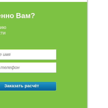
енно Вам?
цию
сти