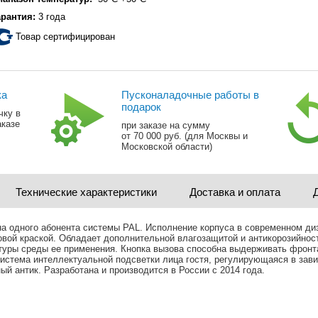
арантия:
3 года
Товар сертифицирован
ка
Пусконаладочные работы в
подарок
чку в
аказе
при заказе на сумму
от 70 000 руб. (для Москвы и
Московской области)
Технические характеристики
Доставка и оплата
на одного абонента системы PAL. Исполнение корпуса в современном диз
овой краской. Обладает дополнительной влагозащитой и антикорозийно
атуры среды ее применения. Кнопка вызова способна выдерживать фрон
 система интеллектуальной подсветки лица гостя, регулирующаяся в зав
ый антик. Разработана и производится в России с 2014 года.