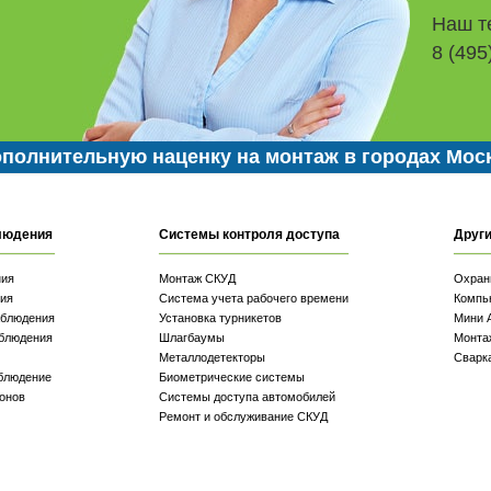
Наш т
8 (495
полнительную наценку на монтаж в городах Мос
людения
Системы контроля доступа
Други
ния
Монтаж СКУД
Охран
ия
Система учета рабочего времени
Компь
аблюдения
Установка турникетов
Мини 
блюдения
Шлагбаумы
Монта
Металлодетекторы
Сварк
блюдение
Биометрические системы
онов
Системы доступа автомобилей
Ремонт и обслуживание СКУД