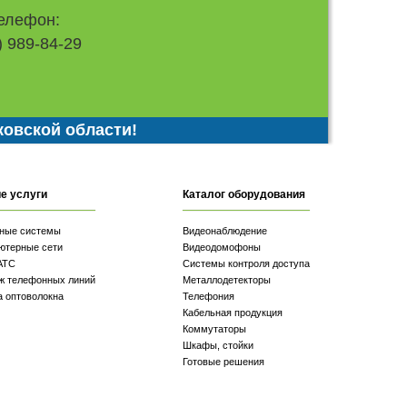
елефон:
) 989-84-29
ковской области!
е услуги
Каталог оборудования
ные системы
Видеонаблюдение
ютерные сети
Видеодомофоны
АТС
Системы контроля доступа
ж телефонных линий
Металлодетекторы
а оптоволокна
Телефония
Кабельная продукция
Коммутаторы
Шкафы, стойки
Готовые решения