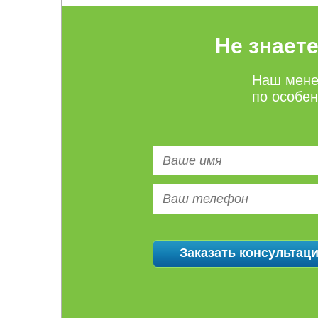
Не знает
Наш мене
по особе