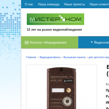
О нас
Наша команда
Наши проекты
Наши клиент
12 лет на рынке видеонаблюдения
Каталог оборудования
Видеона
Главная
>
Видеодомофоны
>
Вызывная панель
>
для цветного в
К
П
Р
И
Д