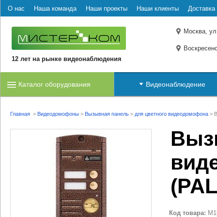
О нас
Наша команда
Наши проекты
Наши клиенты
Доставка 
Москва, ул
Воскресенс
12 лет на рынке видеонаблюдения
Каталог оборудования
Видеонаблюдение
Главная
>
Видеодомофоны
>
Вызывная панель
>
для цветного видеодомофона
>
В
Выз
виде
(PAL
Код товара:
M1