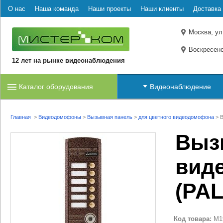
О нас
Наша команда
Наши проекты
Наши клиенты
Доставка 
Москва, ул
Воскресенс
12 лет на рынке видеонаблюдения
Каталог оборудования
Видеонаблюдение
Главная
>
Видеодомофоны
>
Вызывная панель
>
для цветного видеодомофона
>
В
Выз
виде
(PAL
Код товара:
M1