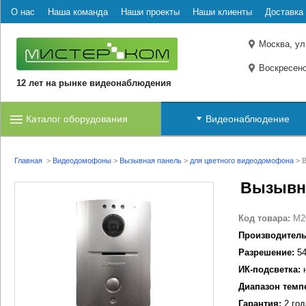
О нас
Наша команда
Наши проекты
Наши клиенты
Доставка 
Москва, ул
Воскресенс
12 лет на рынке видеонаблюдения
Каталог оборудования
Видеонаблюдение
Главная
>
Видеодомофоны
>
Вызывная панель
>
для цветного видеодомофона
>
В
Вызывна
Код товара:
M2
Производитель
Разрешение:
54
ИК-подсветка:
н
Диапазон темп
Гарантия:
2 год