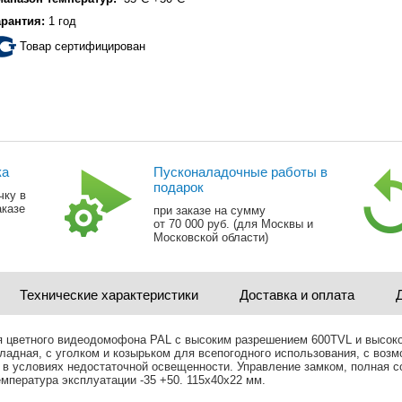
арантия:
1 год
Товар сертифицирован
ка
Пусконаладочные работы в
подарок
чку в
аказе
при заказе на сумму
от 70 000 руб. (для Москвы и
Московской области)
Технические характеристики
Доставка и оплата
 цветного видеодомофона PAL с высоким разрешением 600TVL и высоко
ладная, с уголком и козырьком для всепогодного использования, с возм
и в условиях недостаточной освещенности. Управление замком, полная
мпература эксплуатации -35 +50. 115х40х22 мм.