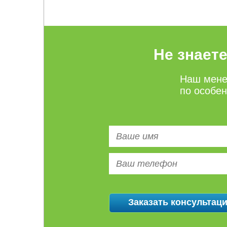
Не знает
Наш мене
по особе