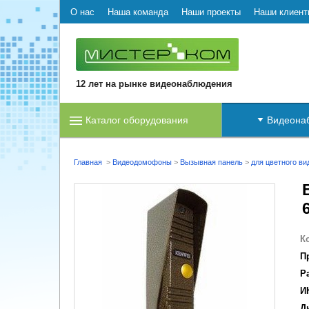
О нас
Наша команда
Наши проекты
Наши клиент
12 лет на рынке видеонаблюдения
Каталог оборудования
Видеона
Главная
>
Видеодомофоны
>
Вызывная панель
>
для цветного в
К
П
Р
И
Д