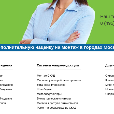
Наш т
8 (495
полнительную наценку на монтаж в городах Мос
людения
Системы контроля доступа
Други
ния
Монтаж СКУД
Охран
ия
Система учета рабочего времени
Компь
аблюдения
Установка турникетов
Мини 
блюдения
Шлагбаумы
Монта
Металлодетекторы
Сварк
блюдение
Биометрические системы
онов
Системы доступа автомобилей
Ремонт и обслуживание СКУД