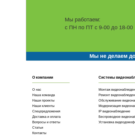
Мы работаем:
с ПН по ПТ с 9-00 до 18-00
Мы не делаем до
О компании
Системы видеонаб
О нас
Монтаж видеонаблюде
Наша команда
Ремонт видеонаблюден
Наши проекты
Обслуживание видеон
Наши клиенты
Модернизация видеона
Спецпредложения
IP видеонаблюдение
Доставка и оплата
Беспроводное видеона
Вопросы и ответы
Установка видеодомоф
Статьи
Контакты