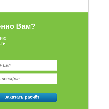
енно Вам?
цию
сти