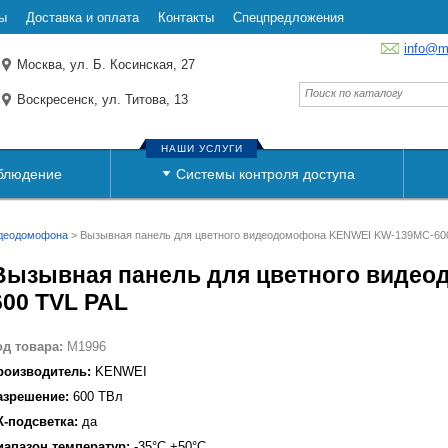
ы
Доставка и оплата
Контакты
Спецпредложения
info@m
Москва, ул. Б. Косинская, 27
Воскресенск, ул. Титова, 13
НАШИ УСЛУГИ
блюдение
Системы контроля доступа
идеодомофона
>
Вызывная панель для цветного видеодомофона KENWEI KW-139MC-60
Вызывная панель для цветного виде
600 TVL PAL
од товара:
M1996
роизводитель:
KENWEI
азрешение:
600 ТВл
К-подсветка:
да
иапазон температур:
-35°C +50°C