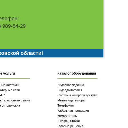
елефон:
) 989-84-29
ковской области!
е услуги
Каталог оборудования
ные системы
Видеонаблюдение
ютерные сети
Видеодомофоны
АТС
Системы контроля доступа
ж телефонных линий
Металлодетекторы
а оптоволокна
Телефония
Кабельная продукция
Коммутаторы
Шкафы, стойки
Готовые решения