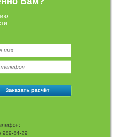
енно Вам?
цию
сти
елефон:
) 989-84-29