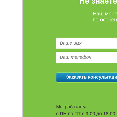
Не знает
Наш мене
по особе
Мы работаем:
с ПН по ПТ с 9-00 до 18-00