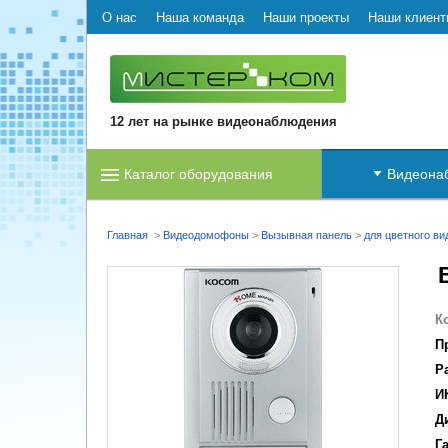
О нас
Наша команда
Наши проекты
Наши клиент
12 лет на рынке видеонаблюдения
Каталог оборудования
Видеона
Главная
>
Видеодомофоны
>
Вызывная панель
>
для цветного в
К
П
Р
И
Д
Г