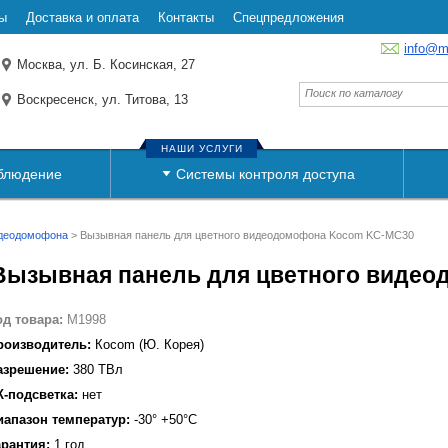
ы
Доставка и оплата
Контакты
Спецпредложения
info@m
Москва, ул. Б. Косинская, 27
Воскресенск, ул. Титова, 13
НАШИ УСЛУГИ
блюдение
Системы контроля доступа
идеодомофона
>
Вызывная панель для цветного видеодомофона Kocom KC-MC30
Вызывная панель для цветного виде
од товара:
M1998
роизводитель:
Кocom (Ю. Корея)
азрешение:
380 ТВл
К-подсветка:
нет
иапазон температур:
-30° +50°С
арантия:
1 год