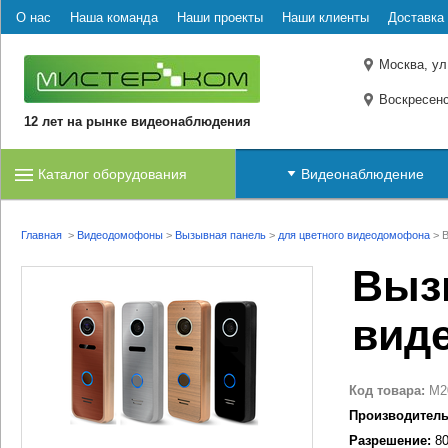
О нас
Наша команда
Наши проекты
Наши клиенты
Доставка 
Москва, ул
Воскресенс
12 лет на рынке видеонаблюдения
Каталог оборудования
Видеонаблюдение
Главная
>
Видеодомофоны
>
Вызывная панель
>
для цветного видеодомофона
>
В
Выз
вид
Код товара:
M2
Производитель
Разрешение:
80