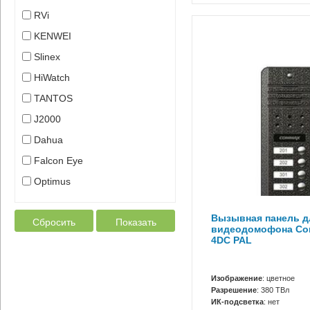
RVi
KENWEI
Slinex
HiWatch
TANTOS
J2000
Dahua
Falcon Eye
Optimus
Вызывная панель д
Сбросить
Показать
видеодомофона Co
4DC PAL
Изображение
: цветное
Разрешение
: 380 ТВл
ИК-подсветка
: нет