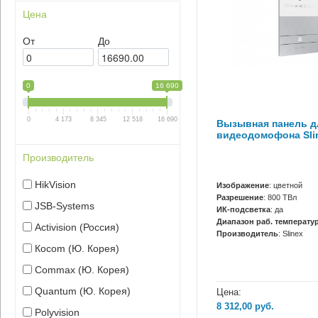
Цена
От
До
0
16 690
0
4 173
8 345
12 518
16 690
Вызывная панель д
видеодомофона Sli
Производитель
HikVision
Изображение
: цветной
Разрешение
: 800 ТВл
JSB-Systems
ИК-подсветка
: да
Диапазон раб. температур
Activision (Россия)
Производитель
: Slinex
Кocom (Ю. Корея)
Сommax (Ю. Корея)
Quantum (Ю. Корея)
Цена:
8 312,00
руб.
Polyvision