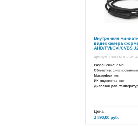
Внутренняя миниат
видеокамера форм
AHD/TVI/CVI/CVBS J
MHD2SMSA
Артикул: J2000-MHD2SMSA 
Разрешение
: 2 Мп
Объектив
: фиксированный
Микрофон
: нет
ИК-подсветка
: нет
Диапазон раб. температур
Цена:
3 890,00
руб.