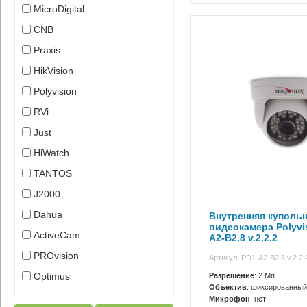
MicroDigital
CNB
Praxis
HikVision
Polyvision
RVi
Just
HiWatch
TANTOS
J2000
Dahua
Внутренняя куполь
видеокамера Polyvi
ActiveCam
A2-B2.8 v.2.2.2
PROvision
Артикул: PD1-A2-B2.8 v.2.2.
Optimus
Разрешение
: 2 Мп
Объектив
: фиксированный
Микрофон
: нет