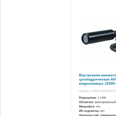
Внутренняя миниат
цилиндрическая AH
видеокамера J200
Артикул: J2000-AHD14MCB 
Разрешение
: 1.3 Мп
Объектив
: фиксированный
Микрофон
: нет
ИК-подсветка
: нет
Диапазон раб. температур