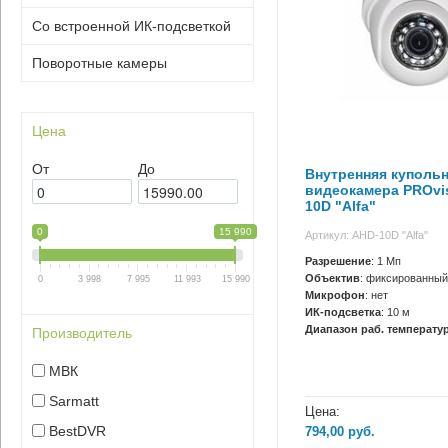
Со встроенной ИК-подсветкой
Поворотные камеры
Цена
От
До
Внутренняя куполь
видеокамера PROvi
10D "Alfa"
0
15 990
Артикул: AHD-10D "Alfa"
Разрешение
: 1 Мп
Объектив
: фиксированный
0
3 998
7 995
11 993
15 990
Микрофон
: нет
ИК-подсветка
: 10 м
Диапазон раб. температур
Производитель
МВК
Sarmatt
Цена:
BestDVR
794,00
руб.