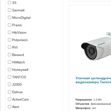
3S
Sarmatt
MicroDigital
Praxis
HikVision
Polyvision
RVi
Beward
HiWatch
Honeywell
TANTOS
Уличная цилиндриче
видеокамера Tantos
J2000
Dahua
ActiveCam
Разрешение
: 1.3 Мп
Объектив
: фиксированный
Alert
Микрофон
: нет