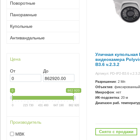
Поворотные
Панорамные
Купольные
Антивандальные
Уличная купольная I
Цена
видеокамера Polyvis
B3.6 v.2.3.2
От
До
Артикул: PD-IP2-B3.6 v.2.3.2
Разрешение
: 2 Мп
Объектив
: фиксированный
0
862 920
Микрофон
: нет
ИК-подсветка
: 20 м
Диапазон раб. температур
0
215 730
431 460
647 190
862 920
Производитель
Снято с продажи
МВК