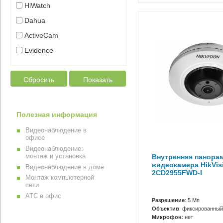
HiWatch
Dahua
ActiveCam
Evidence
Сбросить
Показать
Полезная информация
Видеонаблюдение в
офисе
Видеонаблюдение:
монтаж и установка
Внутренняя панорам
видеокамера HikVis
Видеонаблюдение в доме
2CD2955FWD-I
Монтаж компьютерной
сети
АТС в офис
Разрешение
: 5 Мп
Объектив
: фиксированный
Микрофон
: нет