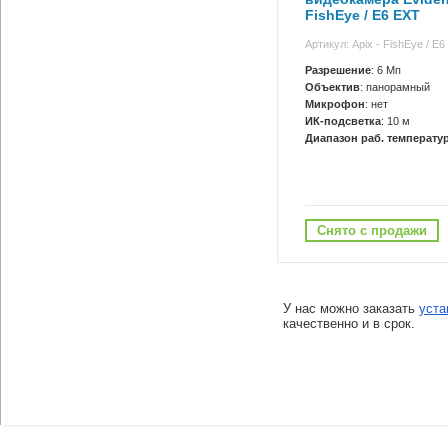
FishEye / E6 EXT
Артикул: Apix - FishEye / E
Разрешение
: 6 Мп
Объектив
: панорамный
Микрофон
: нет
ИК-подсветка
: 10 м
Диапазон раб. температур
Снято с продажи
У нас можно заказать
уста
качественно и в срок.