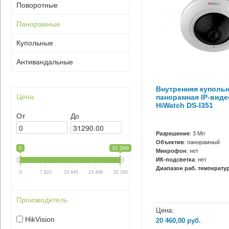
Поворотные
Панорамные
Купольные
Антивандальные
Внутренняя куполь
Цена
панорамная IP-вид
HiWatch DS-I351
От
До
Разрешение
: 3 Мп
Объектив
: панорамный
0
31 290
Микрофон
: нет
ИК-подсветка
: нет
Диапазон раб. температур
0
7 822
15 645
23 468
31 290
Производитель
Цена:
HikVision
20 460,00
руб.