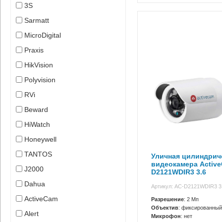
3S
Sarmatt
MicroDigital
Praxis
HikVision
Polyvision
RVi
Beward
HiWatch
Honeywell
TANTOS
Уличная цилиндриче
видеокамера Activ
J2000
D2121WDIR3 3.6
Dahua
Артикул: AC-D2121WDIR3 3
ActiveCam
Разрешение
: 2 Мп
Объектив
: фиксированный
Alert
Микрофон
: нет