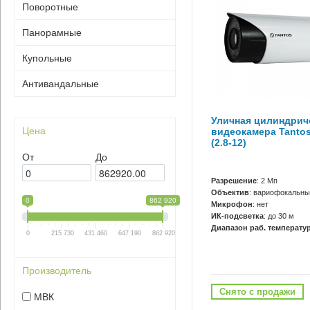
Поворотные
Панорамные
Купольные
Антивандальные
Уличная цилиндриче
Цена
видеокамера Tantos
(2.8-12)
От
До
Разрешение
: 2 Мп
Объектив
: вариофокальны
0
862 920
Микрофон
: нет
ИК-подсветка
: до 30 м
Диапазон раб. температур
0
215 730
431 460
647 190
862 920
Производитель
Снято с продажи
МВК